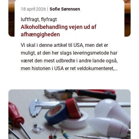
18 april 2026
Sofie Sørensen
luftfragt, flyfragt
Alkoholbehandling vejen ud af
afhængigheden
Vi skal i denne artikel til USA, men det er
muligt, at den her slags leveringsmetode har
været den mest udbredte i andre lande også,
men historien i USA er ret veldokumenteret,
så det er den, vi tager udgangspunkt i. Vi tror
også, at den her slags fr...