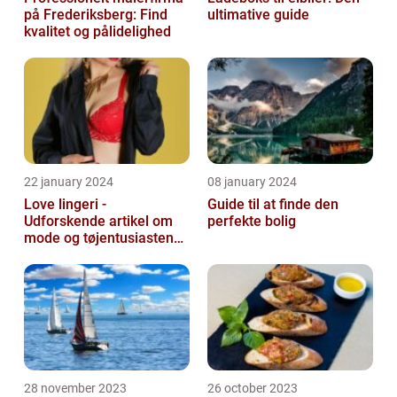
på Frederiksberg: Find
ultimative guide
kvalitet og pålidelighed
22 january 2024
08 january 2024
Love lingeri -
Guide til at finde den
Udforskende artikel om
perfekte bolig
mode og tøjentusiastens
passion for lingeri
28 november 2023
26 october 2023