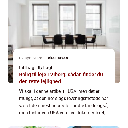
07 april 2026
Toke Larsen
luftfragt, flyfragt
Bolig til leje i Viborg: sådan finder du
den rette lejlighed
Vi skal i denne artikel til USA, men det er
muligt, at den her slags leveringsmetode har
været den mest udbredte i andre lande også,
men historien i USA er ret veldokumenteret,
så det er den, vi tager udgangspunkt i. Vi tror
også, at den her slags fr...