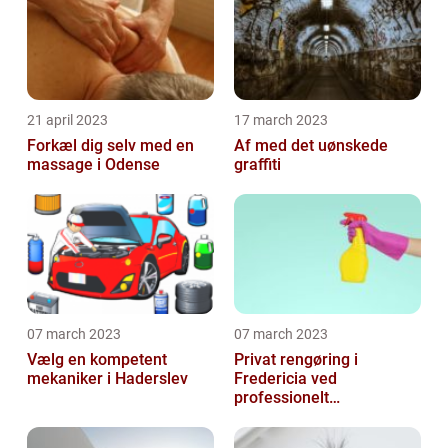
21 april 2023
17 march 2023
Forkæl dig selv med en
Af med det uønskede
massage i Odense
graffiti
07 march 2023
07 march 2023
Vælg en kompetent
Privat rengøring i
mekaniker i Haderslev
Fredericia ved
professionelt
rengøringsfirma