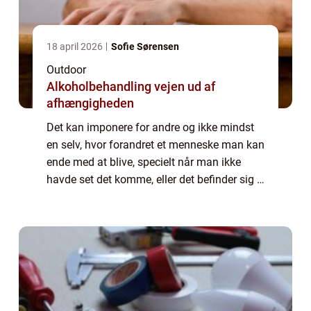
18 april 2026
Sofie Sørensen
Outdoor
Alkoholbehandling vejen ud af
afhængigheden
Det kan imponere for andre og ikke mindst
en selv, hvor forandret et menneske man kan
ende med at blive, specielt når man ikke
havde set det komme, eller det befinder sig i
den diametrale modsatte ende af spekteret
for, hvad man kan lide at lave. Mås...