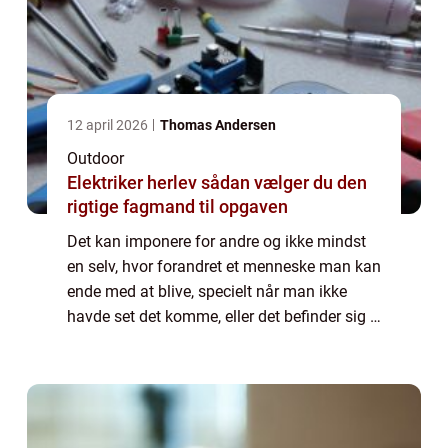
12 april 2026
Thomas Andersen
Outdoor
Elektriker herlev sådan vælger du den
rigtige fagmand til opgaven
Det kan imponere for andre og ikke mindst
en selv, hvor forandret et menneske man kan
ende med at blive, specielt når man ikke
havde set det komme, eller det befinder sig i
den diametrale modsatte ende af spekteret
for, hvad man kan lide at lave. Mås...