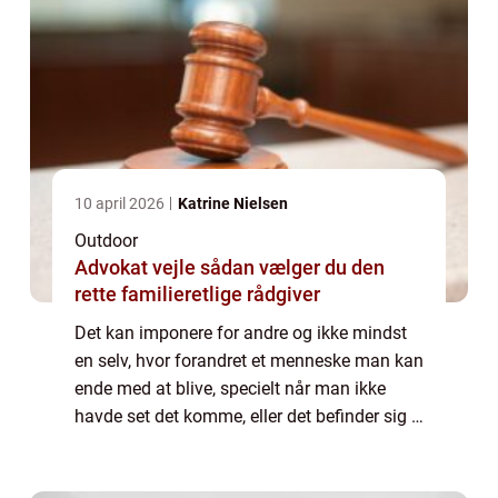
10 april 2026
Katrine Nielsen
Outdoor
Advokat vejle sådan vælger du den
rette familieretlige rådgiver
Det kan imponere for andre og ikke mindst
en selv, hvor forandret et menneske man kan
ende med at blive, specielt når man ikke
havde set det komme, eller det befinder sig i
den diametrale modsatte ende af spekteret
for, hvad man kan lide at lave. Mås...