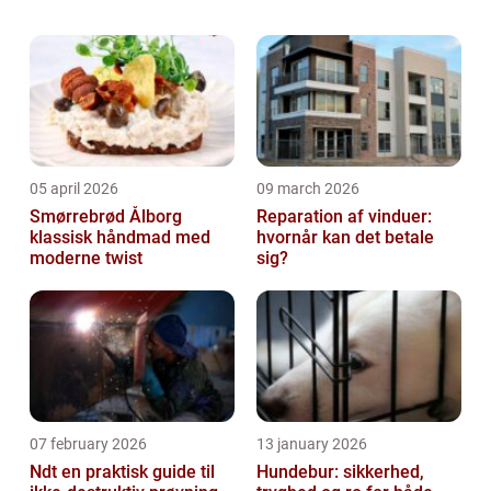
den diametrale modsatte ende af spekteret
for, hvad man kan lide at lave. Mås...
05 april 2026
09 march 2026
Smørrebrød Ålborg
Reparation af vinduer:
klassisk håndmad med
hvornår kan det betale
moderne twist
sig?
07 february 2026
13 january 2026
Ndt en praktisk guide til
Hundebur: sikkerhed,