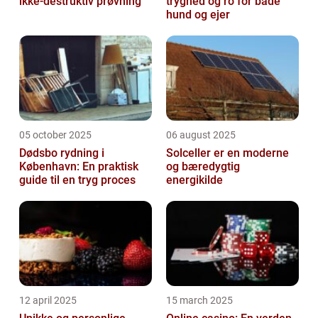
ikke-destruktiv prøvning
tryghed og ro for både
hund og ejer
05 october 2025
06 august 2025
Dødsbo rydning i
Solceller er en moderne
København: En praktisk
og bæredygtig
guide til en tryg proces
energikilde
12 april 2025
15 march 2025