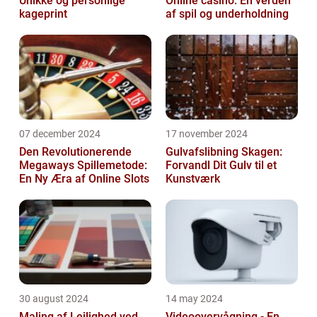
Unikke og personlige
Online casino: En verden
kageprint
af spil og underholdning
07 december 2024
17 november 2024
Den Revolutionerende
Gulvafslibning Skagen:
Megaways Spillemetode:
Forvandl Dit Gulv til et
En Ny Æra af Online Slots
Kunstværk
30 august 2024
14 may 2024
Maling af Lejlighed ved
Videoovervågning - En