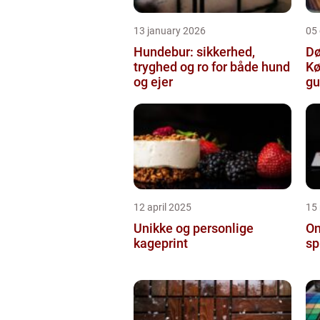
13 january 2026
05
Hundebur: sikkerhed,
Dø
tryghed og ro for både hund
Kø
og ejer
gu
12 april 2025
15
Unikke og personlige
On
kageprint
sp