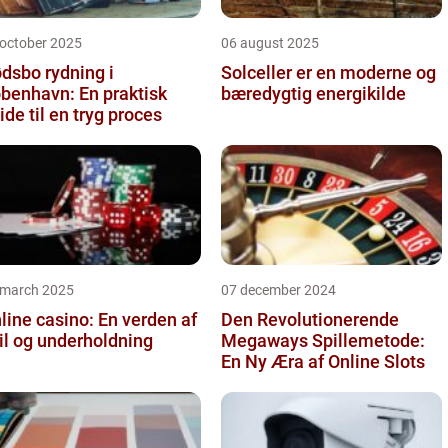
 october 2025
06 august 2025
dsbo rydning i
Solceller er en moderne og
benhavn: En praktisk
bæredygtig energikilde
ide til en tryg proces
 march 2025
07 december 2024
line casino: En verden af
Den Revolutionerende
il og underholdning
Megaways Spillemetode:
En Ny Æra af Online Slots