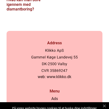
igennem med
diamantboring?
Address
web:
www.klikko.dk
Menu
Ads
About Us
På vores website bruges cookies til at huske dine indstillinger,