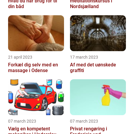
hvad du har brug for til
meditationskursus i
din båd
Nordsjælland
21 april 2023
17 march 2023
Forkæl dig selv med en
Af med det uønskede
massage i Odense
graffiti
07 march 2023
07 march 2023
Vælg en kompetent
Privat rengøring i