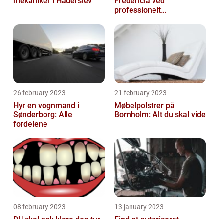
mekaniker i Haderslev
Fredericia ved
professionelt
rengøringsfirma
26 february 2023
21 february 2023
Hyr en vognmand i
Møbelpolstrer på
Sønderborg: Alle
Bornholm: Alt du skal vide
fordelene
08 february 2023
13 january 2023