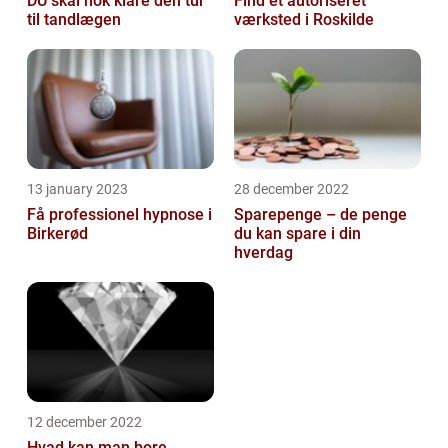
DU skal nok klare den tur
Find et autoriseret
til tandlægen
værksted i Roskilde
13 january 2023
28 december 2022
Få professionel hypnose i
Sparepenge – de penge
Birkerød
du kan spare i din
hverdag
12 december 2022
Hvad kan man bore