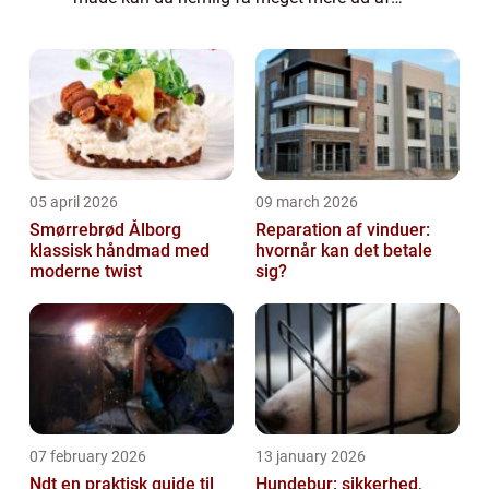
din terrasse – hele &a...
05 april 2026
09 march 2026
Smørrebrød Ålborg
Reparation af vinduer:
klassisk håndmad med
hvornår kan det betale
moderne twist
sig?
07 february 2026
13 january 2026
Ndt en praktisk guide til
Hundebur: sikkerhed,