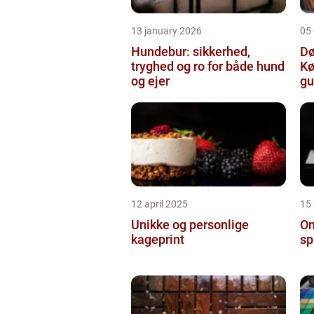
13 january 2026
05
Hundebur: sikkerhed,
Dø
tryghed og ro for både hund
Kø
og ejer
gu
12 april 2025
15
Unikke og personlige
On
kageprint
sp