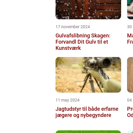
17 november 2024
30
Gulvafslibning Skagen:
Ma
Forvandl Dit Gulv til et
Fr
Kunstværk
11 may 2024
04 
Jagtudstyr til både erfarne
Pr
jægere og nybegyndere