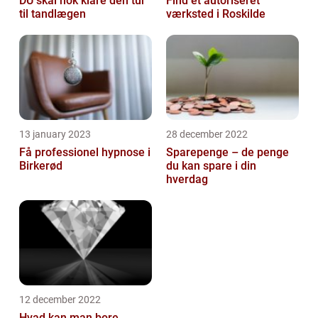
DU skal nok klare den tur
Find et autoriseret
til tandlægen
værksted i Roskilde
13 january 2023
28 december 2022
Få professionel hypnose i
Sparepenge – de penge
Birkerød
du kan spare i din
hverdag
12 december 2022
Hvad kan man bore