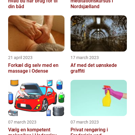
hvad du har brug for til
meditationskursus i
din båd
Nordsjælland
21 april 2023
17 march 2023
Forkæl dig selv med en
Af med det uønskede
massage i Odense
graffiti
07 march 2023
07 march 2023
Vælg en kompetent
Privat rengøring i