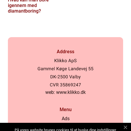
igennem med
diamantboring?
Address
web:
www.klikko.dk
Menu
Ads
About Us
På vores website bruges cookies til at huske dine indstillinger,