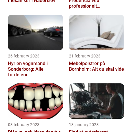
mekaniker i Haderslev
Fredericia ved
professionelt
rengøringsfirma
26 february 2023
21 february 2023
Hyr en vognmand i
Møbelpolstrer på
Sønderborg: Alle
Bornholm: Alt du skal vide
fordelene
08 february 2023
13 january 2023