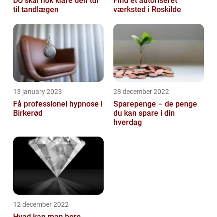
DU skal nok klare den tur
Find et autoriseret
til tandlægen
værksted i Roskilde
13 january 2023
28 december 2022
Få professionel hypnose i
Sparepenge – de penge
Birkerød
du kan spare i din
hverdag
12 december 2022
Hvad kan man bore