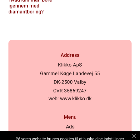
igennem med
diamantboring?
Address
web:
www.klikko.dk
Menu
Ads
About Us
På vores website bruges cookies til at huske dine indstillinger,