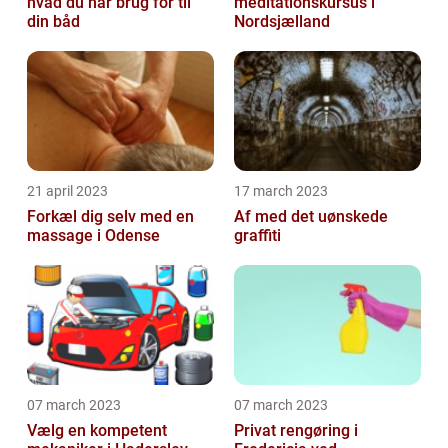
hvad du har brug for til
meditationskursus i
din båd
Nordsjælland
21 april 2023
17 march 2023
Forkæl dig selv med en
Af med det uønskede
massage i Odense
graffiti
07 march 2023
07 march 2023
Vælg en kompetent
Privat rengøring i