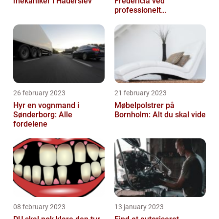
mekaniker i Haderslev
Fredericia ved
professionelt
rengøringsfirma
26 february 2023
21 february 2023
Hyr en vognmand i
Møbelpolstrer på
Sønderborg: Alle
Bornholm: Alt du skal vide
fordelene
08 february 2023
13 january 2023