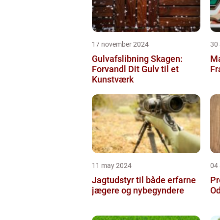
17 november 2024
30
Gulvafslibning Skagen:
Ma
Forvandl Dit Gulv til et
Fr
Kunstværk
11 may 2024
04 
Jagtudstyr til både erfarne
Pr
jægere og nybegyndere