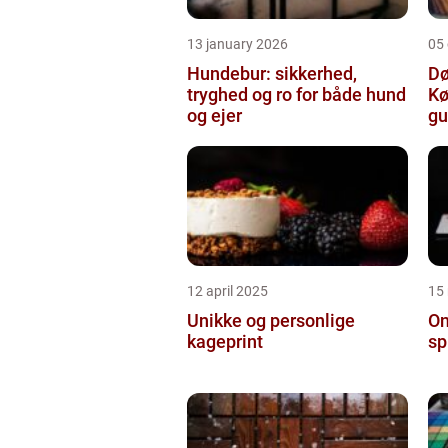
13 january 2026
05
Hundebur: sikkerhed,
Dø
tryghed og ro for både hund
Kø
og ejer
gu
12 april 2025
15
Unikke og personlige
On
kageprint
sp