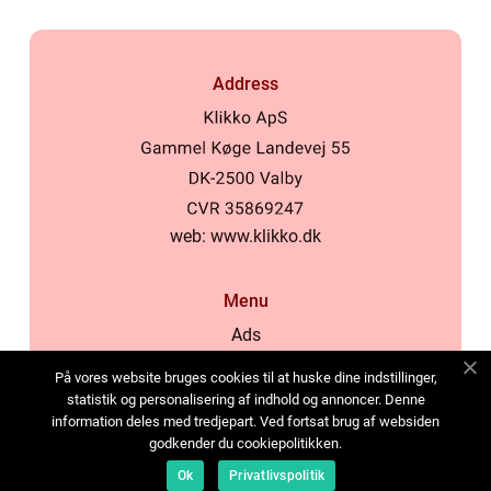
Address
web:
www.klikko.dk
Menu
Ads
About Us
På vores website bruges cookies til at huske dine indstillinger,
Cookies
statistik og personalisering af indhold og annoncer. Denne
information deles med tredjepart. Ved fortsat brug af websiden
Contact
godkender du cookiepolitikken.
Sitemap
Ok
Privatlivspolitik