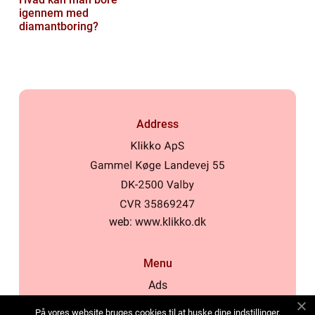
igennem med
diamantboring?
Address
web:
www.klikko.dk
Menu
Ads
About Us
På vores website bruges cookies til at huske dine indstillinger,