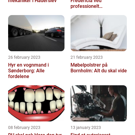
mekaniker i Haderslev
Fredericia ved
professionelt
rengøringsfirma
26 february 2023
21 february 2023
Hyr en vognmand i
Møbelpolstrer på
Sønderborg: Alle
Bornholm: Alt du skal vide
fordelene
08 february 2023
13 january 2023