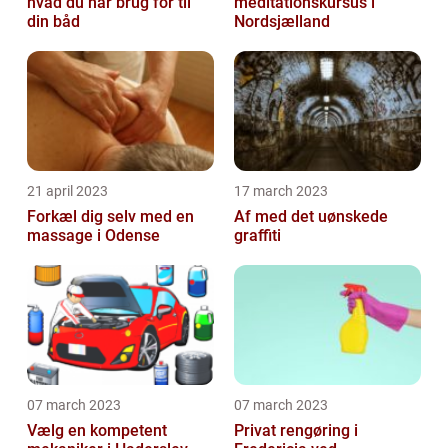
hvad du har brug for til
meditationskursus i
din båd
Nordsjælland
21 april 2023
17 march 2023
Forkæl dig selv med en
Af med det uønskede
massage i Odense
graffiti
07 march 2023
07 march 2023
Vælg en kompetent
Privat rengøring i