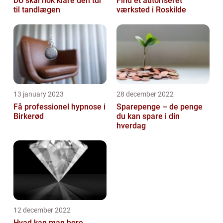
DU skal nok klare den tur
Find et autoriseret
til tandlægen
værksted i Roskilde
13 january 2023
28 december 2022
Få professionel hypnose i
Sparepenge – de penge
Birkerød
du kan spare i din
hverdag
12 december 2022
Hvad kan man bore