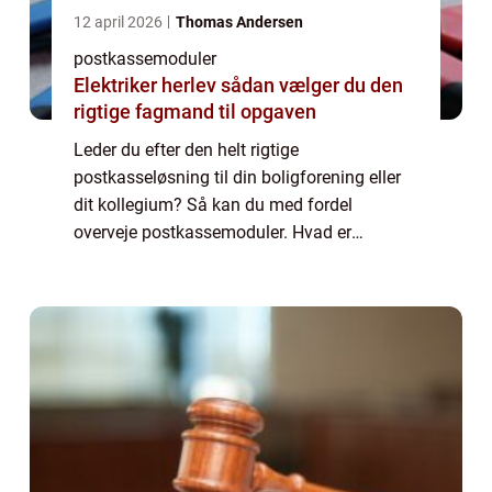
12 april 2026
Thomas Andersen
postkassemoduler
Elektriker herlev sådan vælger du den
rigtige fagmand til opgaven
Leder du efter den helt rigtige
postkasseløsning til din boligforening eller
dit kollegium? Så kan du med fordel
overveje postkassemoduler. Hvad er
postkassemoduler? Postkassemoduler er,
som betegnelsen måske antyder, moduler
som er sammensat af et a...