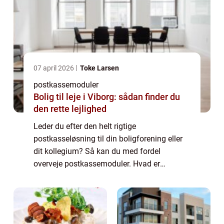
07 april 2026
Toke Larsen
postkassemoduler
Bolig til leje i Viborg: sådan finder du
den rette lejlighed
Leder du efter den helt rigtige
postkasseløsning til din boligforening eller
dit kollegium? Så kan du med fordel
overveje postkassemoduler. Hvad er
postkassemoduler? Postkassemoduler er,
som betegnelsen måske antyder, moduler
som er sammensat af et a...