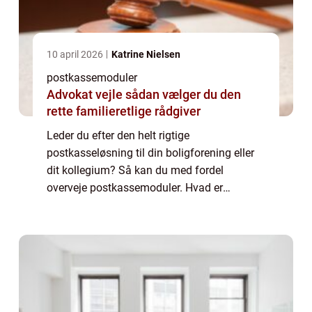
10 april 2026
Katrine Nielsen
postkassemoduler
Advokat vejle sådan vælger du den
rette familieretlige rådgiver
Leder du efter den helt rigtige
postkasseløsning til din boligforening eller
dit kollegium? Så kan du med fordel
overveje postkassemoduler. Hvad er
postkassemoduler? Postkassemoduler er,
som betegnelsen måske antyder, moduler
som er sammensat af et a...