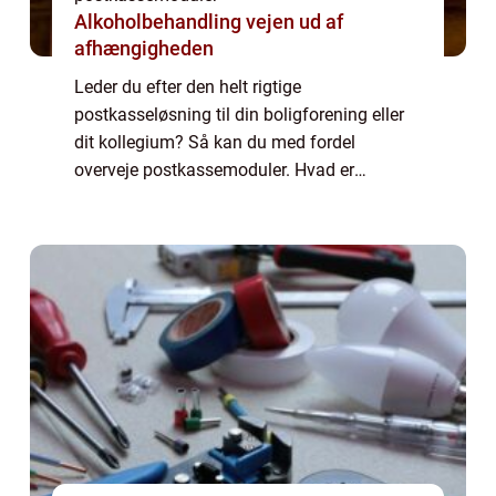
Alkoholbehandling vejen ud af
afhængigheden
Leder du efter den helt rigtige
postkasseløsning til din boligforening eller
dit kollegium? Så kan du med fordel
overveje postkassemoduler. Hvad er
postkassemoduler? Postkassemoduler er,
som betegnelsen måske antyder, moduler
som er sammensat af et a...