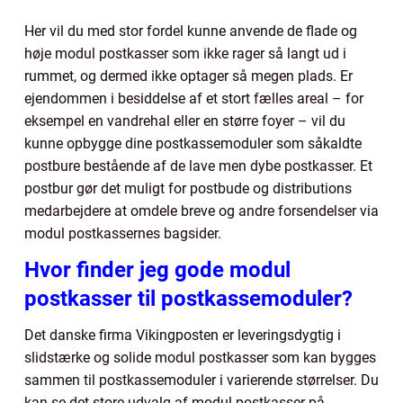
Her vil du med stor fordel kunne anvende de flade og
høje modul postkasser som ikke rager så langt ud i
rummet, og dermed ikke optager så megen plads. Er
ejendommen i besiddelse af et stort fælles areal – for
eksempel en vandrehal eller en større foyer – vil du
kunne opbygge dine postkassemoduler som såkaldte
postbure bestående af de lave men dybe postkasser. Et
postbur gør det muligt for postbude og distributions
medarbejdere at omdele breve og andre forsendelser via
modul postkassernes bagsider.
Hvor finder jeg gode modul
postkasser til postkassemoduler?
Det danske firma Vikingposten er leveringsdygtig i
slidstærke og solide modul postkasser som kan bygges
sammen til postkassemoduler i varierende størrelser. Du
kan se det store udvalg af modul postkasser på