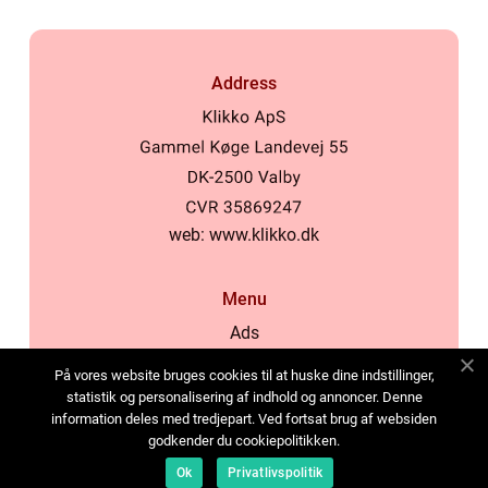
Address
web:
www.klikko.dk
Menu
Ads
About Us
På vores website bruges cookies til at huske dine indstillinger,
Cookies
statistik og personalisering af indhold og annoncer. Denne
information deles med tredjepart. Ved fortsat brug af websiden
Contact
godkender du cookiepolitikken.
Sitemap
Ok
Privatlivspolitik