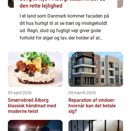
den rette lejlighed
I et land som Danmark kommer facaden på
dit hus hurtigt til at se træt og misligeholdt
ud. Regn, slud og fugtigt vejr giver gode
forhold for alger og lav, der holder af at
vokse på ru og ujævne overflader med god
adgang til fu...
05 april 2026
09 march 2026
Smørrebrød Ålborg
Reparation af vinduer:
klassisk håndmad med
hvornår kan det betale
moderne twist
sig?