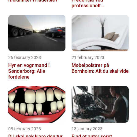
professionelt
rengøringsfirma
26 february 2023
21 february 2023
Hyr en vognmand i
Møbelpolstrer på
Sønderborg: Alle
Bornholm: Alt du skal vide
fordelene
08 february 2023
13 january 2023
DU skal nok klare den tur
Find et autoriseret