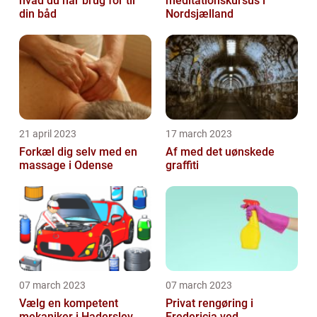
hvad du har brug for til
meditationskursus i
din båd
Nordsjælland
21 april 2023
17 march 2023
Forkæl dig selv med en
Af med det uønskede
massage i Odense
graffiti
07 march 2023
07 march 2023
Vælg en kompetent
Privat rengøring i
mekaniker i Haderslev
Fredericia ved