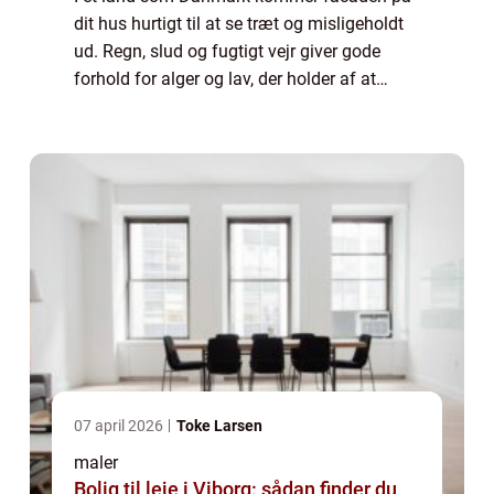
dit hus hurtigt til at se træt og misligeholdt
ud. Regn, slud og fugtigt vejr giver gode
forhold for alger og lav, der holder af at
vokse på ru og ujævne overflader med god
adgang til fu...
07 april 2026
Toke Larsen
maler
Bolig til leje i Viborg: sådan finder du