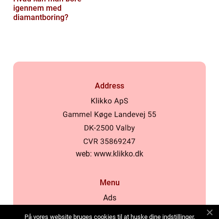
igennem med
diamantboring?
Address
web:
www.klikko.dk
Menu
Ads
About Us
På vores website bruges cookies til at huske dine indstillinger,