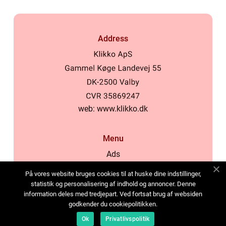
Address
web:
www.klikko.dk
Menu
Ads
About Us
På vores website bruges cookies til at huske dine indstillinger,
Cookies
statistik og personalisering af indhold og annoncer. Denne
information deles med tredjepart. Ved fortsat brug af websiden
Contact
godkender du cookiepolitikken.
Sitemap
Ok
Privatlivspolitik