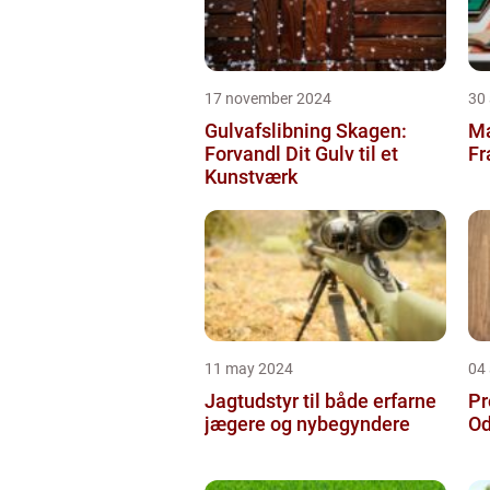
17 november 2024
30
Gulvafslibning Skagen:
Ma
Forvandl Dit Gulv til et
Fr
Kunstværk
11 may 2024
04 
Jagtudstyr til både erfarne
Pr
jægere og nybegyndere