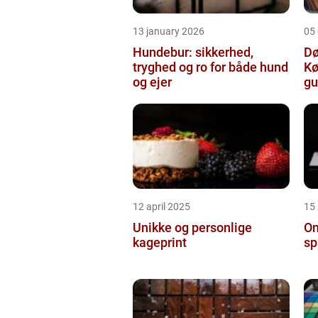
13 january 2026
05
Hundebur: sikkerhed,
Dø
tryghed og ro for både hund
Kø
og ejer
gu
12 april 2025
15
Unikke og personlige
On
kageprint
sp