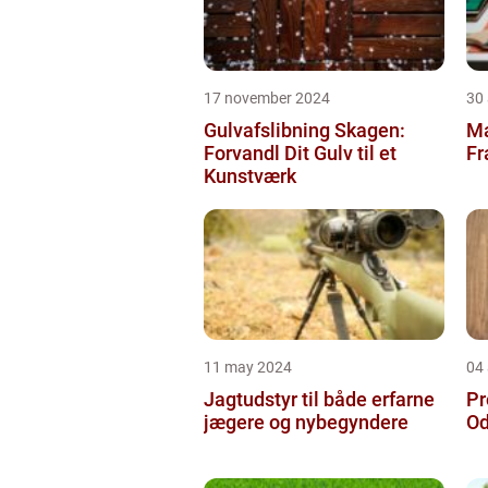
17 november 2024
30
Gulvafslibning Skagen:
Ma
Forvandl Dit Gulv til et
Fr
Kunstværk
11 may 2024
04 
Jagtudstyr til både erfarne
Pr
jægere og nybegyndere