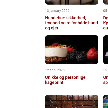
13 january 2026
05
Hundebur: sikkerhed,
Dø
tryghed og ro for både hund
Kø
og ejer
gu
12 april 2025
15
Unikke og personlige
On
kageprint
sp