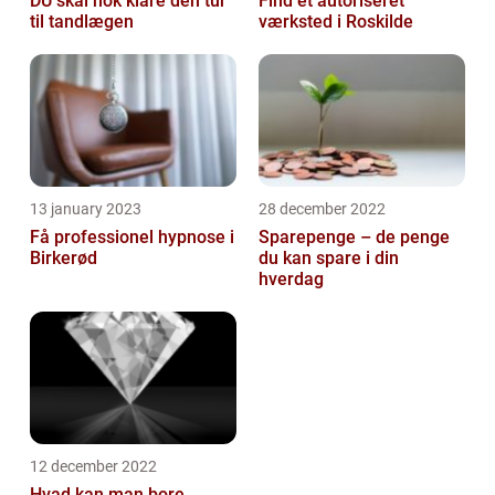
DU skal nok klare den tur
Find et autoriseret
til tandlægen
værksted i Roskilde
13 january 2023
28 december 2022
Få professionel hypnose i
Sparepenge – de penge
Birkerød
du kan spare i din
hverdag
12 december 2022
Hvad kan man bore