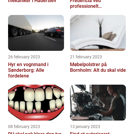
mekaniker i Haderslev
Fredericia ved
professionelt
rengøringsfirma
26 february 2023
21 february 2023
Hyr en vognmand i
Møbelpolstrer på
Sønderborg: Alle
Bornholm: Alt du skal vide
fordelene
08 february 2023
13 january 2023