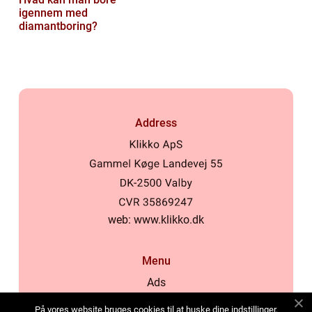
igennem med
diamantboring?
Address
web:
www.klikko.dk
Menu
Ads
About Us
På vores website bruges cookies til at huske dine indstillinger,