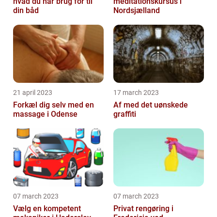
hvad du har brug for til
meditationskursus i
din båd
Nordsjælland
21 april 2023
17 march 2023
Forkæl dig selv med en
Af med det uønskede
massage i Odense
graffiti
07 march 2023
07 march 2023
Vælg en kompetent
Privat rengøring i