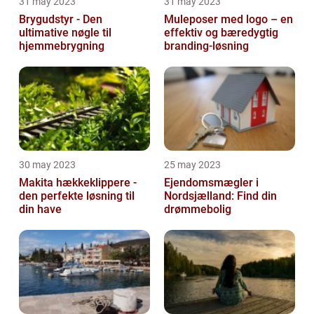
31 may 2023
31 may 2023
Brygudstyr - Den
Muleposer med logo – en
ultimative nøgle til
effektiv og bæredygtig
hjemmebrygning
branding-løsning
30 may 2023
25 may 2023
Makita hækkeklippere -
Ejendomsmægler i
den perfekte løsning til
Nordsjælland: Find din
din have
drømmebolig