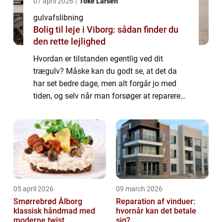
07 april 2026
Toke Larsen
gulvafslibning
Bolig til leje i Viborg: sådan finder du
den rette lejlighed
Hvordan er tilstanden egentlig ved dit
trægulv? Måske kan du godt se, at det da
har set bedre dage, men alt forgår jo med
tiden, og selv når man forsøger at reparere
på tingene, så vil det jo aldrig komme ti...
05 april 2026
09 march 2026
Smørrebrød Ålborg
Reparation af vinduer:
klassisk håndmad med
hvornår kan det betale
moderne twist
sig?