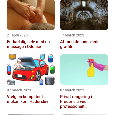
21 april 2023
17 march 2023
Forkæl dig selv med en
Af med det uønskede
massage i Odense
graffiti
07 march 2023
07 march 2023
Vælg en kompetent
Privat rengøring i
mekaniker i Haderslev
Fredericia ved
professionelt
rengøringsfirma