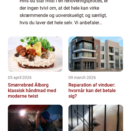
Hvis du står midt i en renoveringsproces, er
der ingen tvivl om, at det hele kan virke
skræmmende og uoverskueligt; og særligt,
hvis du laver det hele selv. Vi anbefaler
derfor, at du hyrer nogle professionelle til at
hjælpe dig. Det er både en god i...
05 april 2026
09 march 2026
Smørrebrød Ålborg
Reparation af vinduer:
klassisk håndmad med
hvornår kan det betale
moderne twist
sig?