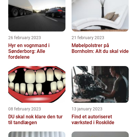
26 february 2023
21 february 2023
Hyr en vognmand i
Møbelpolstrer på
Sønderborg: Alle
Bornholm: Alt du skal vide
fordelene
08 february 2023
13 january 2023
DU skal nok klare den tur
Find et autoriseret
til tandlægen
værksted i Roskilde