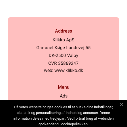
Address
web:
www.klikko.dk
Menu
Ads
About Us
På vores website bruges cookies til at huske dine indstillinger,
Cookies
statistik og personalisering af indhold og annoncer. Denne
information deles med tredjepart. Ved fortsat brug af websiden
Contact
godkender du cookiepolitikken.
Sitemap