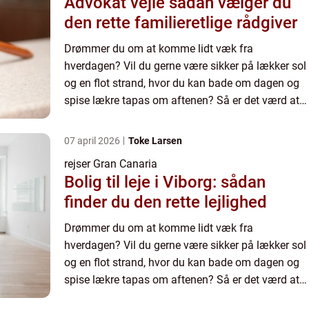
Advokat vejle sådan vælger du
den rette familieretlige rådgiver
Drømmer du om at komme lidt væk fra
hverdagen? Vil du gerne være sikker på lækker sol
og en flot strand, hvor du kan bade om dagen og
spise lækre tapas om aftenen? Så er det værd at
vide, hvor du kan få fat i rejser til Gran Canaria til
de bedst muli...
07 april 2026
Toke Larsen
rejser Gran Canaria
Bolig til leje i Viborg: sådan
finder du den rette lejlighed
Drømmer du om at komme lidt væk fra
hverdagen? Vil du gerne være sikker på lækker sol
og en flot strand, hvor du kan bade om dagen og
spise lækre tapas om aftenen? Så er det værd at
vide, hvor du kan få fat i rejser til Gran Canaria til