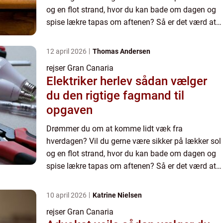
og en flot strand, hvor du kan bade om dagen og
spise lækre tapas om aftenen? Så er det værd at
vide, hvor du kan få fat i rejser til Gran Canaria til
de bedst muli...
12 april 2026
Thomas Andersen
rejser Gran Canaria
Elektriker herlev sådan vælger
du den rigtige fagmand til
opgaven
Drømmer du om at komme lidt væk fra
hverdagen? Vil du gerne være sikker på lækker sol
og en flot strand, hvor du kan bade om dagen og
spise lækre tapas om aftenen? Så er det værd at
vide, hvor du kan få fat i rejser til Gran Canaria til
de bedst muli...
10 april 2026
Katrine Nielsen
rejser Gran Canaria