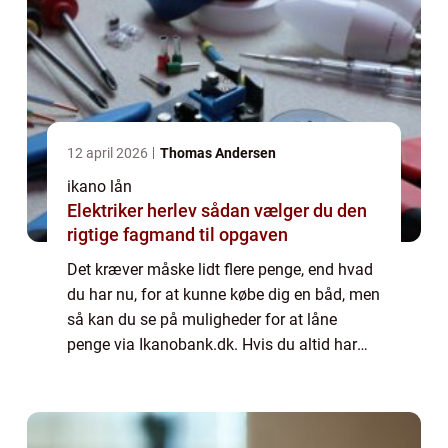
12 april 2026
Thomas Andersen
ikano lån
Elektriker herlev sådan vælger du den
rigtige fagmand til opgaven
Det kræver måske lidt flere penge, end hvad
du har nu, for at kunne købe dig en båd, men
så kan du se på muligheder for at låne
penge via Ikanobank.dk. Hvis du altid har
drømt om at eje din egen båd? Så er denne
guide lige noget for dig. Her kan du f...