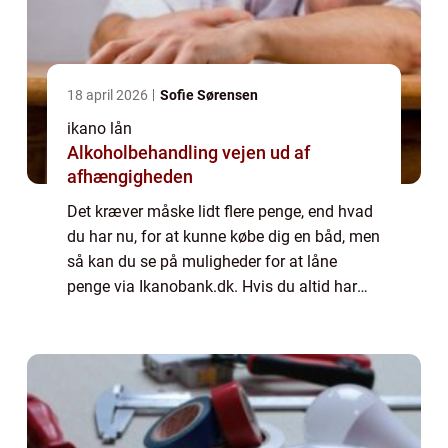
18 april 2026
Sofie Sørensen
ikano lån
Alkoholbehandling vejen ud af
afhængigheden
Det kræver måske lidt flere penge, end hvad
du har nu, for at kunne købe dig en båd, men
så kan du se på muligheder for at låne
penge via Ikanobank.dk. Hvis du altid har
drømt om at eje din egen båd? Så er denne
guide lige noget for dig. Her kan du f...