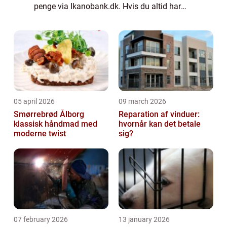
penge via Ikanobank.dk. Hvis du altid har
drømt om at eje din egen båd? Så er denne
guide lige noget for dig. Her kan du f...
05 april 2026
09 march 2026
Smørrebrød Ålborg
Reparation af vinduer:
klassisk håndmad med
hvornår kan det betale
moderne twist
sig?
07 february 2026
13 january 2026