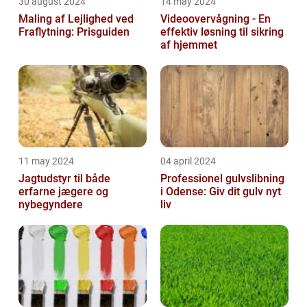
30 august 2024
14 may 2024
Maling af Lejlighed ved
Videoovervågning - En
Fraflytning: Prisguiden
effektiv løsning til sikring
af hjemmet
11 may 2024
04 april 2024
Jagtudstyr til både
Professionel gulvslibning
erfarne jægere og
i Odense: Giv dit gulv nyt
nybegyndere
liv