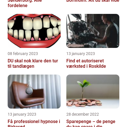
Sønderborg: Alle
Bornholm: Alt du skal vide
fordelene
08 february 2023
13 january 2023
DU skal nok klare den tur
Find et autoriseret
til tandlægen
værksted i Roskilde
13 january 2023
28 december 2022
Få professionel hypnose i
Sparepenge – de penge
Birkerød
du kan spare i din