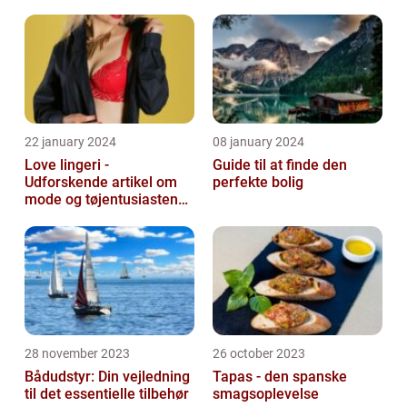
22 january 2024
08 january 2024
Love lingeri -
Guide til at finde den
Udforskende artikel om
perfekte bolig
mode og tøjentusiastens
passion for lingeri
28 november 2023
26 october 2023
Bådudstyr: Din vejledning
Tapas - den spanske
til det essentielle tilbehør
smagsoplevelse