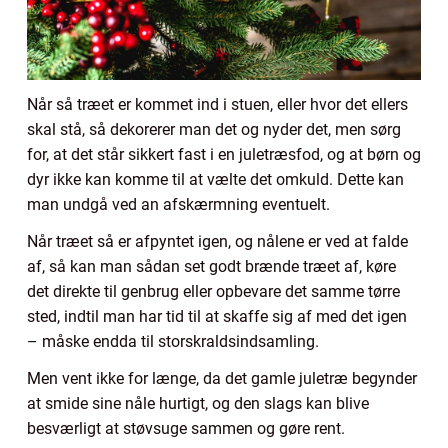
Når så træet er kommet ind i stuen, eller hvor det ellers
skal stå, så dekorerer man det og nyder det, men sørg
for, at det står sikkert fast i en juletræsfod, og at børn og
dyr ikke kan komme til at vælte det omkuld. Dette kan
man undgå ved an afskærmning eventuelt.
Når træet så er afpyntet igen, og nålene er ved at falde
af, så kan man sådan set godt brænde træet af, køre
det direkte til genbrug eller opbevare det samme tørre
sted, indtil man har tid til at skaffe sig af med det igen
– måske endda til storskraldsindsamling.
Men vent ikke for længe, da det gamle juletræ begynder
at smide sine nåle hurtigt, og den slags kan blive
besværligt at støvsuge sammen og gøre rent.