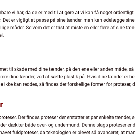
are vi har, da de er med til at gøre at vi kan få noget ordentlig
er. Det er vigtigt at passe på sine tænder, man kan ødelægge sine
ge måder. Selvom det er trist at miste en eller flere af sine tæn
l.
met til skade med dine tænder, på den ene eller anden måde, så h
ere dine tænder, ved at sætte plastik på. Hvis dine tænder er helt 
de ikke kan reddes, så findes der forskellige former for proteser, 
r
proteser. Der findes proteser der erstatter et par enkelte tænder, s
, der dækker både over- og undermund. Denne slags proteser er d
 havet fuldproteser, da teknologien er blevet så avanceret, at ma