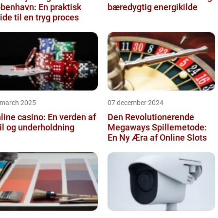
benhavn: En praktisk
bæredygtig energikilde
ide til en tryg proces
 march 2025
07 december 2024
line casino: En verden af
Den Revolutionerende
il og underholdning
Megaways Spillemetode:
En Ny Æra af Online Slots