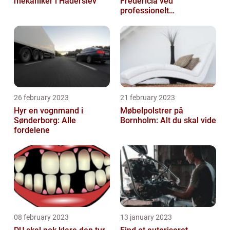
mekaniker i Haderslev
Fredericia ved
professionelt
rengøringsfirma
26 february 2023
21 february 2023
Hyr en vognmand i
Møbelpolstrer på
Sønderborg: Alle
Bornholm: Alt du skal vide
fordelene
08 february 2023
13 january 2023