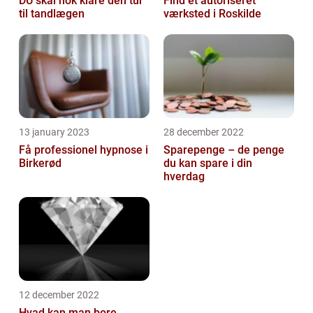
DU skal nok klare den tur
Find et autoriseret
til tandlægen
værksted i Roskilde
13 january 2023
28 december 2022
Få professionel hypnose i
Sparepenge – de penge
Birkerød
du kan spare i din
hverdag
12 december 2022
Hvad kan man bore