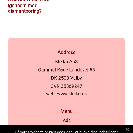
igennem med
diamantboring?
Address
web:
www.klikko.dk
Menu
Ads
About Us
På vores website bruges cookies til at huske dine indstillinger,