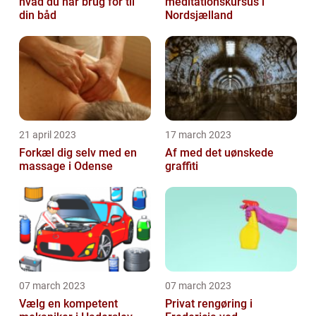
hvad du har brug for til
meditationskursus i
din båd
Nordsjælland
21 april 2023
17 march 2023
Forkæl dig selv med en
Af med det uønskede
massage i Odense
graffiti
07 march 2023
07 march 2023
Vælg en kompetent
Privat rengøring i