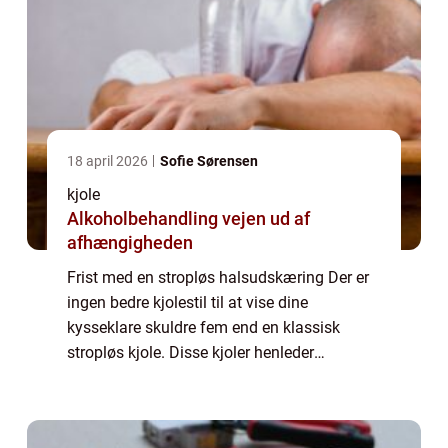
18 april 2026
Sofie Sørensen
kjole
Alkoholbehandling vejen ud af
afhængigheden
Frist med en stropløs halsudskæring Der er
ingen bedre kjolestil til at vise dine
kysseklare skuldre fem end en klassisk
stropløs kjole. Disse kjoler henleder
opmærksomheden på dine sarte hals og
hals og fremhæve...