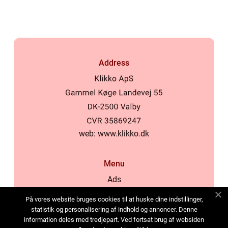
Address
web:
www.klikko.dk
Menu
Ads
About Us
På vores website bruges cookies til at huske dine indstillinger,
Cookies
statistik og personalisering af indhold og annoncer. Denne
information deles med tredjepart. Ved fortsat brug af websiden
Contact