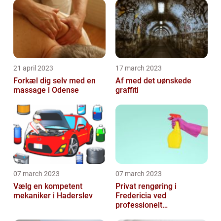
21 april 2023
17 march 2023
Forkæl dig selv med en
Af med det uønskede
massage i Odense
graffiti
07 march 2023
07 march 2023
Vælg en kompetent
Privat rengøring i
mekaniker i Haderslev
Fredericia ved
professionelt
rengøringsfirma