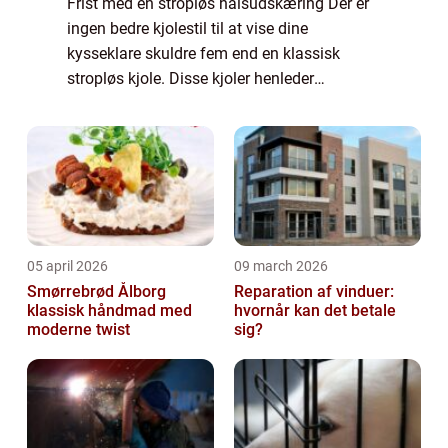
Frist med en stropløs halsudskæring Der er
ingen bedre kjolestil til at vise dine
kysseklare skuldre fem end en klassisk
stropløs kjole. Disse kjoler henleder
opmærksomheden på dine sarte hals og
hals og fremhæve...
05 april 2026
09 march 2026
Smørrebrød Ålborg
Reparation af vinduer:
klassisk håndmad med
hvornår kan det betale
moderne twist
sig?