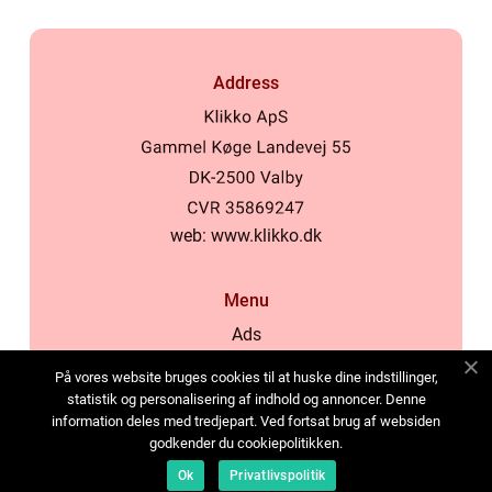
Address
web:
www.klikko.dk
Menu
Ads
About Us
På vores website bruges cookies til at huske dine indstillinger,
Cookies
statistik og personalisering af indhold og annoncer. Denne
information deles med tredjepart. Ved fortsat brug af websiden
Contact
godkender du cookiepolitikken.
Sitemap
Ok
Privatlivspolitik