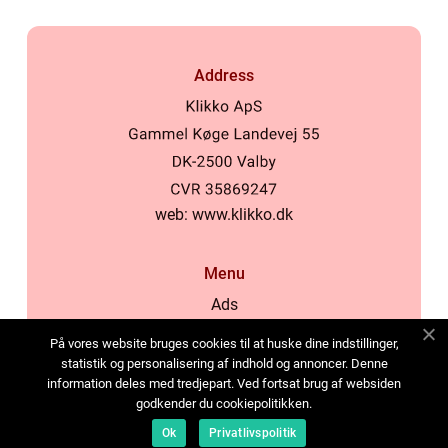
Address
web:
www.klikko.dk
Menu
Ads
About Us
På vores website bruges cookies til at huske dine indstillinger,
Cookies
statistik og personalisering af indhold og annoncer. Denne
information deles med tredjepart. Ved fortsat brug af websiden
Contact
godkender du cookiepolitikken.
Sitemap
Ok
Privatlivspolitik