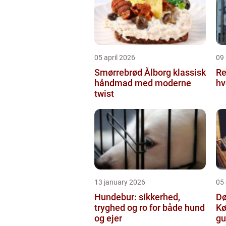
05 april 2026
09
Smørrebrød Ålborg klassisk
Re
håndmad med moderne
hv
twist
13 january 2026
05
Hundebur: sikkerhed,
Dø
tryghed og ro for både hund
Kø
og ejer
gu