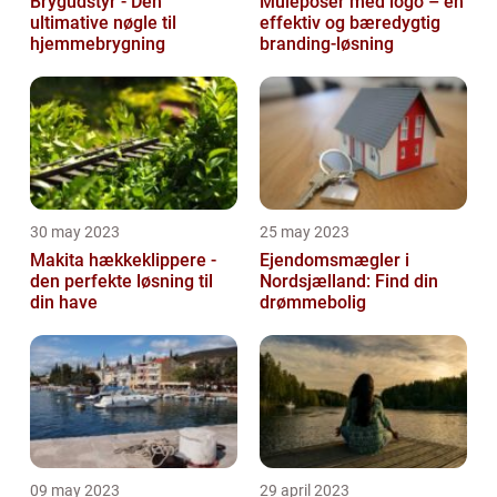
Brygudstyr - Den
Muleposer med logo – en
ultimative nøgle til
effektiv og bæredygtig
hjemmebrygning
branding-løsning
30 may 2023
25 may 2023
Makita hækkeklippere -
Ejendomsmægler i
den perfekte løsning til
Nordsjælland: Find din
din have
drømmebolig
09 may 2023
29 april 2023