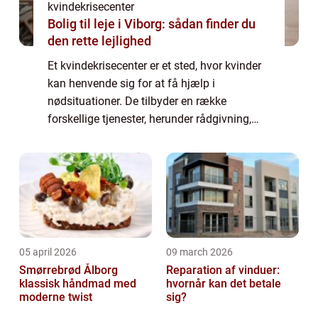
kvindekrisecenter
Bolig til leje i Viborg: sådan finder du
den rette lejlighed
Et kvindekrisecenter er et sted, hvor kvinder
kan henvende sig for at få hjælp i
nødsituationer. De tilbyder en række
forskellige tjenester, herunder rådgivning,
støttegrupper og juridisk rådgivning. De kan
også hjælpe med at formidle kvinder til
and...
05 april 2026
09 march 2026
Smørrebrød Ålborg
Reparation af vinduer:
klassisk håndmad med
hvornår kan det betale
moderne twist
sig?