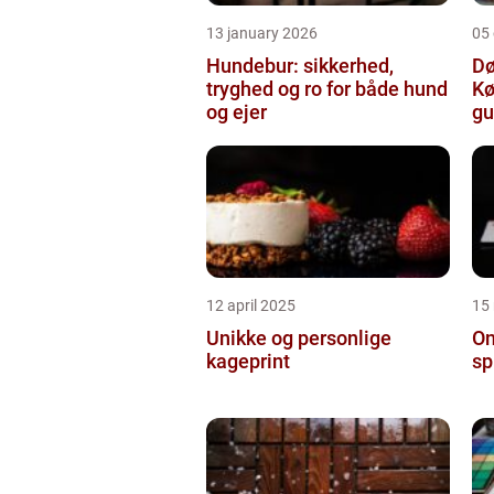
13 january 2026
05
Hundebur: sikkerhed,
Dø
tryghed og ro for både hund
Kø
og ejer
gu
12 april 2025
15
Unikke og personlige
On
kageprint
sp