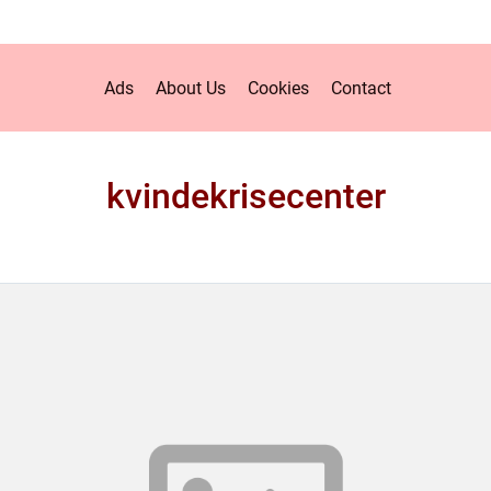
Ads
About Us
Cookies
Contact
kvindekrisecenter