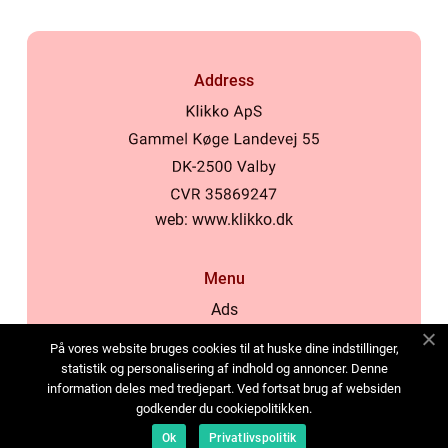
Address
web:
www.klikko.dk
Menu
Ads
About Us
På vores website bruges cookies til at huske dine indstillinger,
Cookies
statistik og personalisering af indhold og annoncer. Denne
information deles med tredjepart. Ved fortsat brug af websiden
Contact
godkender du cookiepolitikken.
Sitemap
Ok
Privatlivspolitik