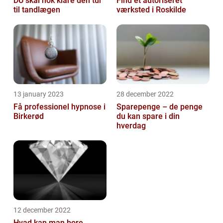
DU skal nok klare den tur
Find et autoriseret
til tandlægen
værksted i Roskilde
13 january 2023
28 december 2022
Få professionel hypnose i
Sparepenge – de penge
Birkerød
du kan spare i din
hverdag
12 december 2022
Hvad kan man bore