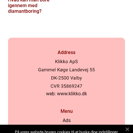
igennem med
diamantboring?
Address
web:
www.klikko.dk
Menu
Ads
About Us
På vores website bruges cookies til at huske dine indstillinger,