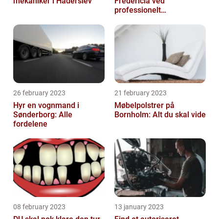
mekaniker i Haderslev
Fredericia ved
professionelt
rengøringsfirma
26 february 2023
21 february 2023
Hyr en vognmand i
Møbelpolstrer på
Sønderborg: Alle
Bornholm: Alt du skal vide
fordelene
08 february 2023
13 january 2023