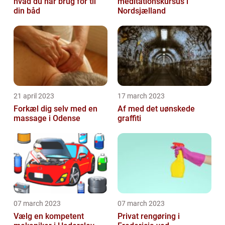
hvad du har brug for til
meditationskursus i
din båd
Nordsjælland
21 april 2023
17 march 2023
Forkæl dig selv med en
Af med det uønskede
massage i Odense
graffiti
07 march 2023
07 march 2023
Vælg en kompetent
Privat rengøring i