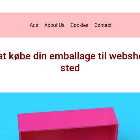
Ads
About Us
Cookies
Contact
t købe din emballage til websh
sted