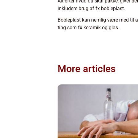
Alt efter hvad du skal pakke, giver d
inkludere brug af fx bobleplast.
Bobleplast kan nemlig være med til at
ting som fx keramik og glas.
More articles