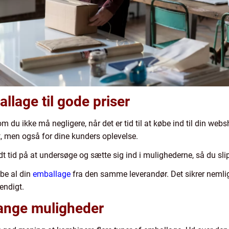
llage til gode priser
om du ikke må negligere, når det er tid til at købe ind til din web
et, men også for dine kunders oplevelse.
t tid på at undersøge og sætte sig ind i mulighederne, så du slip
øbe al din
emballage
fra den samme leverandør. Det sikrer nemlig,
endigt.
mange muligheder