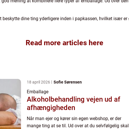
et god mening at kombinere flere typer af emballage. Ud over den
 beskytte dine ting yderligere inden i papkassen, hvilket især er
Read more articles here
18 april 2026
Sofie Sørensen
Emballage
Alkoholbehandling vejen ud af
afhængigheden
Når man ejer og kører sin egen webshop, er der
mange ting at se til. Ud over at du selvfølgelig skal