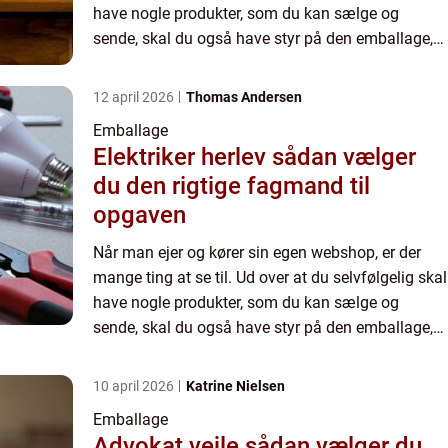
have nogle produkter, som du kan sælge og
sende, skal du også have styr på den emballage,
som du vil pakke tingene i. Det er nemlig ikke helt
ligegyl...
12 april 2026
Thomas Andersen
Emballage
Elektriker herlev sådan vælger
du den rigtige fagmand til
opgaven
Når man ejer og kører sin egen webshop, er der
mange ting at se til. Ud over at du selvfølgelig skal
have nogle produkter, som du kan sælge og
sende, skal du også have styr på den emballage,
som du vil pakke tingene i. Det er nemlig ikke helt
ligegyl...
10 april 2026
Katrine Nielsen
Emballage
Advokat vejle sådan vælger du