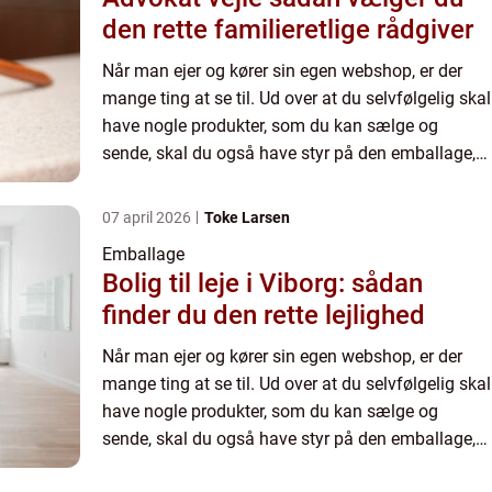
den rette familieretlige rådgiver
Når man ejer og kører sin egen webshop, er der
mange ting at se til. Ud over at du selvfølgelig skal
have nogle produkter, som du kan sælge og
sende, skal du også have styr på den emballage,
som du vil pakke tingene i. Det er nemlig ikke helt
ligegyl...
07 april 2026
Toke Larsen
Emballage
Bolig til leje i Viborg: sådan
finder du den rette lejlighed
Når man ejer og kører sin egen webshop, er der
mange ting at se til. Ud over at du selvfølgelig skal
have nogle produkter, som du kan sælge og
sende, skal du også have styr på den emballage,
som du vil pakke tingene i. Det er nemlig ikke helt