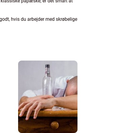
 klassiske papæske, er det smart at
 godt, hvis du arbejder med skrøbelige