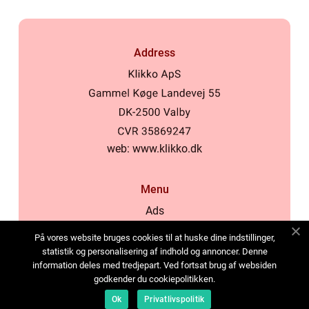
Address
web:
www.klikko.dk
Menu
Ads
About Us
På vores website bruges cookies til at huske dine indstillinger,
Cookies
statistik og personalisering af indhold og annoncer. Denne
information deles med tredjepart. Ved fortsat brug af websiden
Contact
godkender du cookiepolitikken.
Sitemap
Ok
Privatlivspolitik