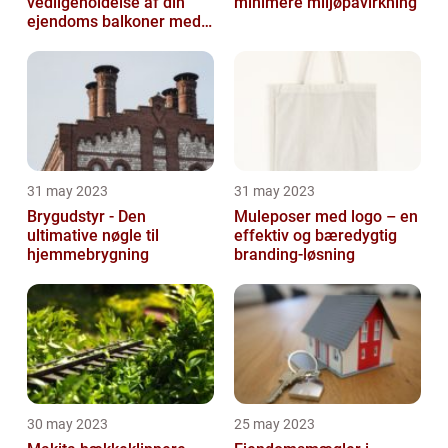
vedligeholdelse af din
minimere miljøpåvirkning
ejendoms balkoner med
altaneftersyn
31 may 2023
31 may 2023
Brygudstyr - Den
Muleposer med logo – en
ultimative nøgle til
effektiv og bæredygtig
hjemmebrygning
branding-løsning
30 may 2023
25 may 2023