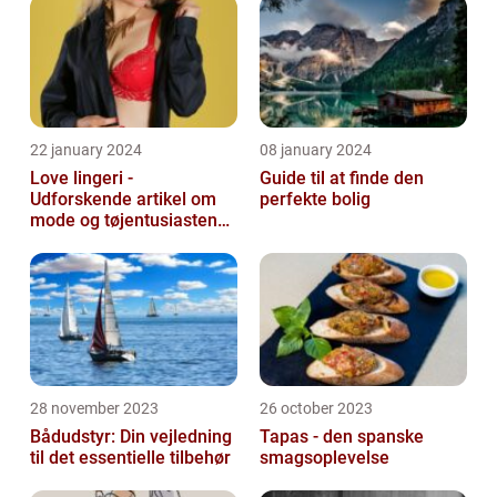
22 january 2024
08 january 2024
Love lingeri -
Guide til at finde den
Udforskende artikel om
perfekte bolig
mode og tøjentusiastens
passion for lingeri
28 november 2023
26 october 2023
Bådudstyr: Din vejledning
Tapas - den spanske
til det essentielle tilbehør
smagsoplevelse