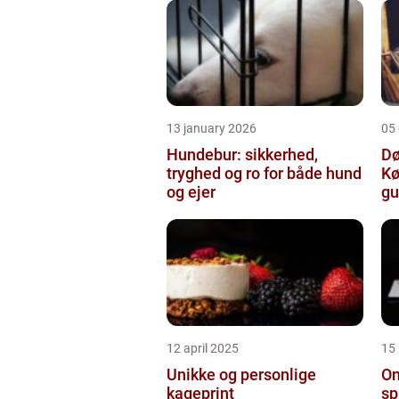
13 january 2026
05
Hundebur: sikkerhed,
Dø
tryghed og ro for både hund
Kø
og ejer
gu
12 april 2025
15
Unikke og personlige
On
kageprint
sp