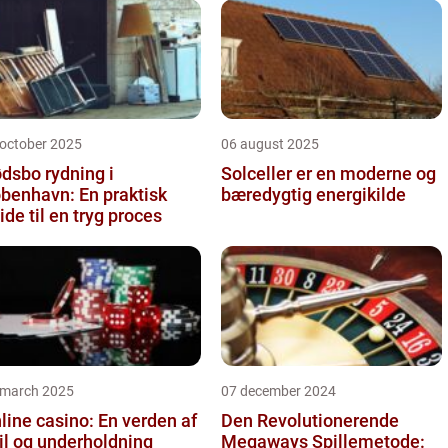
 october 2025
06 august 2025
dsbo rydning i
Solceller er en moderne og
benhavn: En praktisk
bæredygtig energikilde
ide til en tryg proces
 march 2025
07 december 2024
line casino: En verden af
Den Revolutionerende
il og underholdning
Megaways Spillemetode: