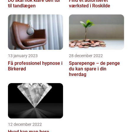
DU skal nok klare den tur
Find et autoriseret
til tandlægen
værksted i Roskilde
13 january 2023
28 december 2022
Få professionel hypnose i
Sparepenge – de penge
Birkerød
du kan spare i din
hverdag
12 december 2022
Hvad kan man bore