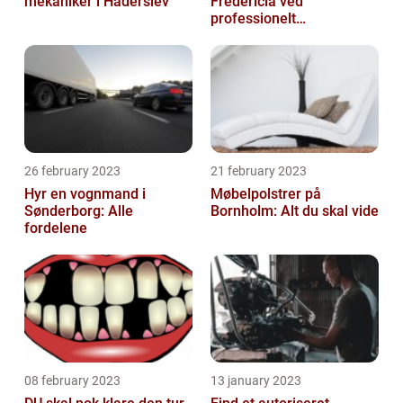
mekaniker i Haderslev
Fredericia ved
professionelt
rengøringsfirma
26 february 2023
21 february 2023
Hyr en vognmand i
Møbelpolstrer på
Sønderborg: Alle
Bornholm: Alt du skal vide
fordelene
08 february 2023
13 january 2023