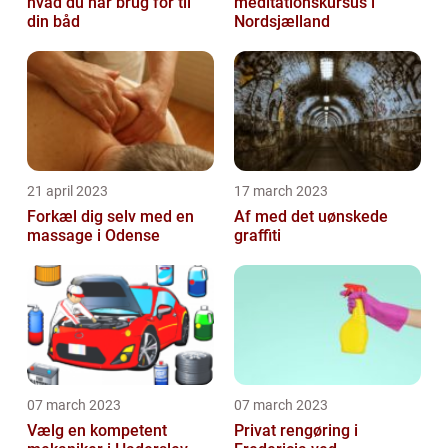
hvad du har brug for til
meditationskursus i
din båd
Nordsjælland
21 april 2023
17 march 2023
Forkæl dig selv med en
Af med det uønskede
massage i Odense
graffiti
07 march 2023
07 march 2023
Vælg en kompetent
Privat rengøring i