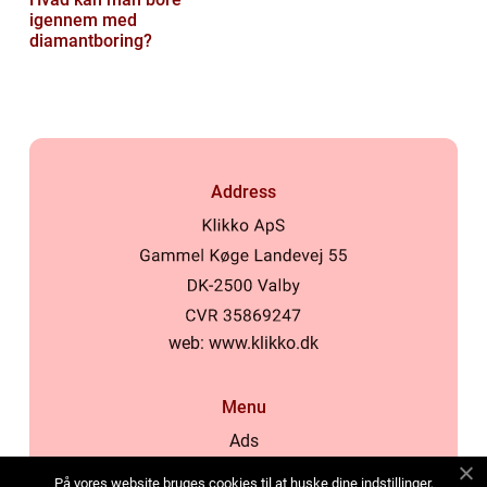
igennem med
diamantboring?
Address
web:
www.klikko.dk
Menu
Ads
About Us
På vores website bruges cookies til at huske dine indstillinger,