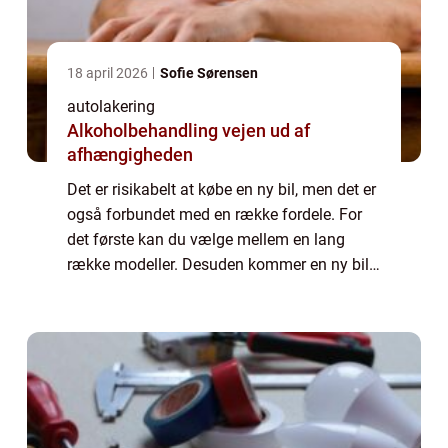
18 april 2026
Sofie Sørensen
autolakering
Alkoholbehandling vejen ud af
afhængigheden
Det er risikabelt at købe en ny bil, men det er
også forbundet med en række fordele. For
det første kan du vælge mellem en lang
række modeller. Desuden kommer en ny bil
ikke med nogen af de tidligere ejeres
historie, den har kun været din! På den and...