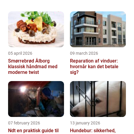
ikke med nogen af de tidligere ejeres
historie, den har kun været din! På den and...
05 april 2026
09 march 2026
Smørrebrød Ålborg
Reparation af vinduer:
klassisk håndmad med
hvornår kan det betale
moderne twist
sig?
07 february 2026
13 january 2026
Ndt en praktisk guide til
Hundebur: sikkerhed,