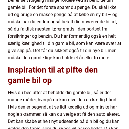
Der er selvfølgelig mange fordele ved at beholde din
gamle bil. For det første sparer du penge. Du skal ikke
ud og bruge en masse penge på at købe en ny bil – og
måske har du endda også betalt din nuværende bil af,
så du faktisk næsten kører gratis i den bortset fra
forsikringer og benzin. Du har formentlig også en helt
særlig kærlighed til din gamle bil, som kan være svær at
give slip på. Det får du sikkert også til din nye bil, men
måske den gamle lige kan holde et år eller to mere.
Inspiration til at pifte den
gamle bil op
Hvis du beslutter at beholde din gamle bil, så er der
mange måder, hvorpå du kan give den en kærlig hånd.
Hvis den er begyndt at se lidt kedelig ud og måske har
nogle skrammer, så kan du vælge at få den autolakeret.
Det kan skabe et helt nyt udseende på din bil og du kan
vælge den farve, som du synes vil passe bedst. Du kan