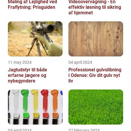
Maling af Lejlighed ved
Videoovervågning - En
Fraflytning: Prisguiden
effektiv løsning til sikring
af hjemmet
11 may 2024
04 april 2024
Jagtudstyr til både
Professionel gulvslibning
erfarne jægere og
i Odense: Giv dit gulv nyt
nybegyndere
liv
04 april 2024
27 february 2024