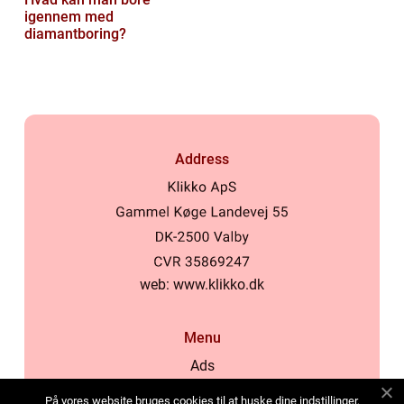
igennem med
diamantboring?
Address
web:
www.klikko.dk
Menu
Ads
About Us
På vores website bruges cookies til at huske dine indstillinger,