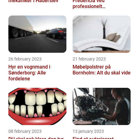
mekaniker i Haderslev
Fredericia ved
professionelt
rengøringsfirma
26 february 2023
21 february 2023
Hyr en vognmand i
Møbelpolstrer på
Sønderborg: Alle
Bornholm: Alt du skal vide
fordelene
08 february 2023
13 january 2023