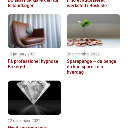
DU skal nok klare den tur
Find et autoriseret
til tandlægen
værksted i Roskilde
13 january 2023
28 december 2022
Få professionel hypnose i
Sparepenge – de penge
Birkerød
du kan spare i din
hverdag
12 december 2022
Hvad kan man bore