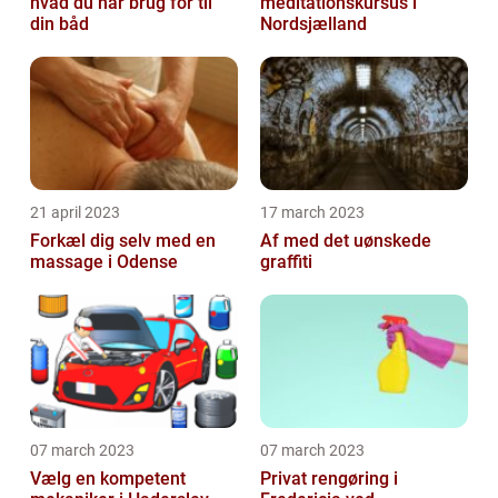
hvad du har brug for til
meditationskursus i
din båd
Nordsjælland
21 april 2023
17 march 2023
Forkæl dig selv med en
Af med det uønskede
massage i Odense
graffiti
07 march 2023
07 march 2023
Vælg en kompetent
Privat rengøring i