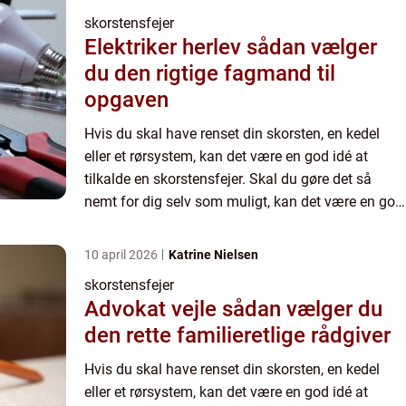
skorstensfejer
Elektriker herlev sådan vælger
du den rigtige fagmand til
opgaven
Hvis du skal have renset din skorsten, en kedel
eller et rørsystem, kan det være en god idé at
tilkalde en skorstensfejer. Skal du gøre det så
nemt for dig selv som muligt, kan det være en god
idé at søge online. Her bliver du nemlig
præsenteret for ...
10 april 2026
Katrine Nielsen
skorstensfejer
Advokat vejle sådan vælger du
den rette familieretlige rådgiver
Hvis du skal have renset din skorsten, en kedel
eller et rørsystem, kan det være en god idé at