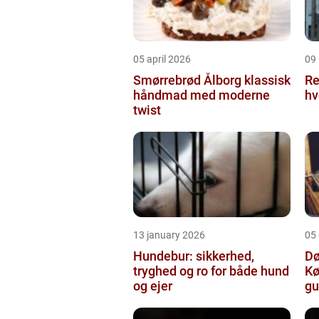
05 april 2026
09
Smørrebrød Ålborg klassisk
Re
håndmad med moderne
hv
twist
13 january 2026
05
Hundebur: sikkerhed,
Dø
tryghed og ro for både hund
Kø
og ejer
gu