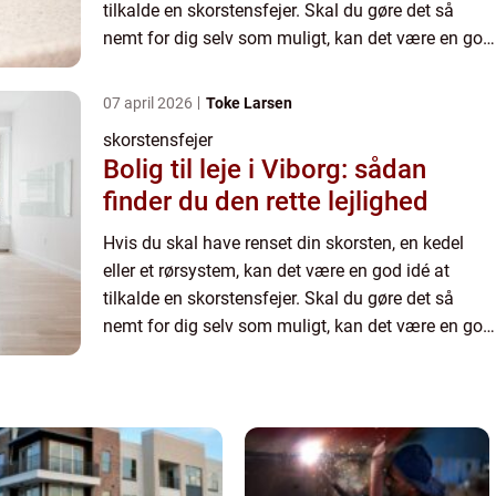
tilkalde en skorstensfejer. Skal du gøre det så
nemt for dig selv som muligt, kan det være en god
idé at søge online. Her bliver du nemlig
præsenteret for ...
07 april 2026
Toke Larsen
skorstensfejer
Bolig til leje i Viborg: sådan
finder du den rette lejlighed
Hvis du skal have renset din skorsten, en kedel
eller et rørsystem, kan det være en god idé at
tilkalde en skorstensfejer. Skal du gøre det så
nemt for dig selv som muligt, kan det være en god
idé at søge online. Her bliver du nemlig
præsenteret for ...