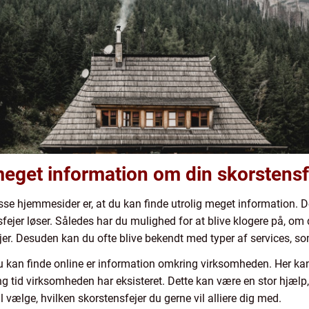
eget information om din skorstensf
sse hjemmesider er, at du kan finde utrolig meget information. 
fejer løser. Således har du mulighed for at blive klogere på, o
r. Desuden kan du ofte blive bekendt med typer af services, som 
 kan finde online er information omkring virksomheden. Her kan
g tid virksomheden har eksisteret. Dette kan være en stor hjælp, 
ælge, hvilken skorstensfejer du gerne vil alliere dig med.