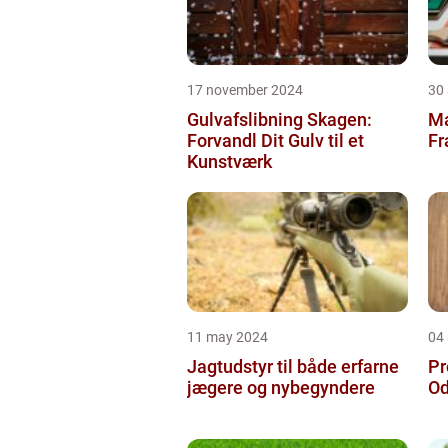
17 november 2024
30
Gulvafslibning Skagen:
Ma
Forvandl Dit Gulv til et
Fr
Kunstværk
11 may 2024
04 
Jagtudstyr til både erfarne
Pr
jægere og nybegyndere