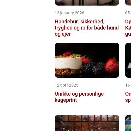
13 january 2026
05
Hundebur: sikkerhed,
Dø
tryghed og ro for både hund
Kø
og ejer
gu
12 april 2025
15
Unikke og personlige
On
kageprint
sp