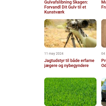
Gulvafslibning Skagen:
Ma
Forvandl Dit Gulv til et
Fr
Kunstværk
11 may 2024
04 
Jagtudstyr til både erfarne
Pr
jægere og nybegyndere