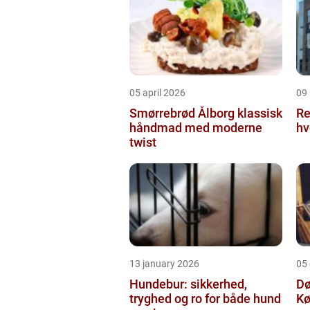
05 april 2026
09
Smørrebrød Ålborg klassisk
Re
håndmad med moderne
hv
twist
13 january 2026
05
Hundebur: sikkerhed,
Dø
tryghed og ro for både hund
Kø