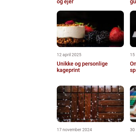
og ejer
gu
12 april 2025
15
Unikke og personlige
On
kageprint
sp
17 november 2024
30