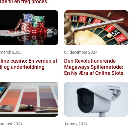
ide til en tryg proces
 march 2025
07 december 2024
line casino: En verden af
Den Revolutionerende
il og underholdning
Megaways Spillemetode:
En Ny Æra af Online Slots
 august 2024
14 may 2024