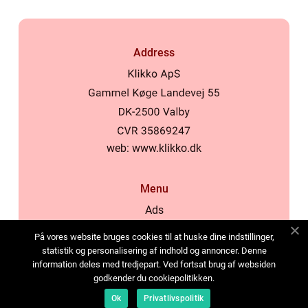
Address
web:
www.klikko.dk
Menu
Ads
About Us
På vores website bruges cookies til at huske dine indstillinger,
Cookies
statistik og personalisering af indhold og annoncer. Denne
information deles med tredjepart. Ved fortsat brug af websiden
Contact
godkender du cookiepolitikken.
Sitemap
Ok
Privatlivspolitik