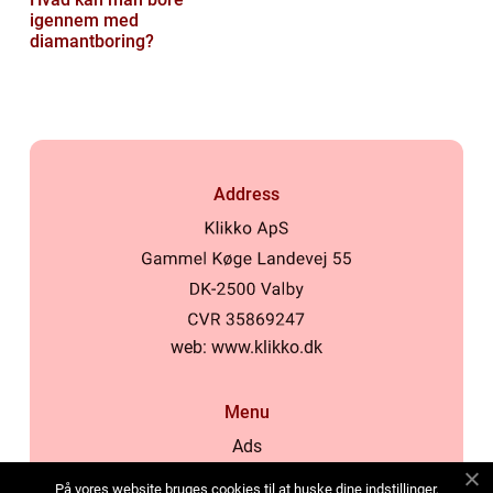
igennem med
diamantboring?
Address
web:
www.klikko.dk
Menu
Ads
About Us
På vores website bruges cookies til at huske dine indstillinger,