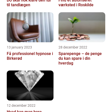
DU skal nok klare den tur
Find et autoriseret
til tandlægen
værksted i Roskilde
13 january 2023
28 december 2022
Få professionel hypnose i
Sparepenge – de penge
Birkerød
du kan spare i din
hverdag
12 december 2022
Hvad kan man bore