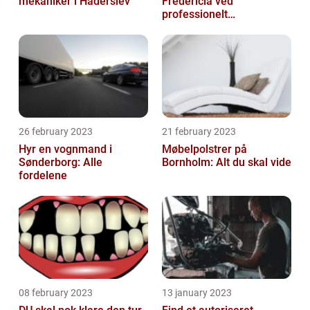
mekaniker i Haderslev
Fredericia ved
professionelt
rengøringsfirma
26 february 2023
21 february 2023
Hyr en vognmand i
Møbelpolstrer på
Sønderborg: Alle
Bornholm: Alt du skal vide
fordelene
08 february 2023
13 january 2023