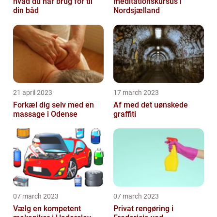
hvad du har brug for til
meditationskursus i
din båd
Nordsjælland
21 april 2023
17 march 2023
Forkæl dig selv med en
Af med det uønskede
massage i Odense
graffiti
07 march 2023
07 march 2023
Vælg en kompetent
Privat rengøring i