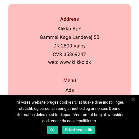
Address
web:
www.klikko.dk
Menu
Ads
About Us
På vores website bruges cookies til at huske dine indstillinger,
Cookies
statistik og personalisering af indhold og annoncer. Denne
information deles med tredjepart. Ved fortsat brug af websiden
Contact
godkender du cookiepolitikken.
Sitemap
Ok
Privatlivspolitik