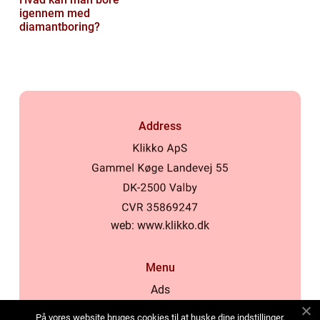
igennem med
diamantboring?
Address
web:
www.klikko.dk
Menu
Ads
About Us
På vores website bruges cookies til at huske dine indstillinger,