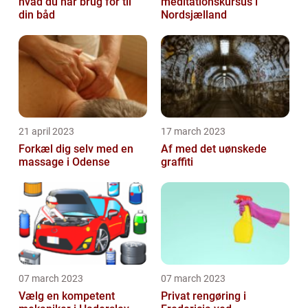
hvad du har brug for til
meditationskursus i
din båd
Nordsjælland
21 april 2023
17 march 2023
Forkæl dig selv med en
Af med det uønskede
massage i Odense
graffiti
07 march 2023
07 march 2023
Vælg en kompetent
Privat rengøring i