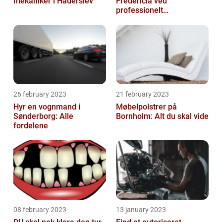
mekaniker i Haderslev
Fredericia ved
professionelt
rengøringsfirma
26 february 2023
21 february 2023
Hyr en vognmand i
Møbelpolstrer på
Sønderborg: Alle
Bornholm: Alt du skal vide
fordelene
08 february 2023
13 january 2023