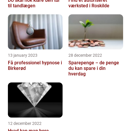
DU skal nok klare den tur
Find et autoriseret
til tandlægen
værksted i Roskilde
13 january 2023
28 december 2022
Få professionel hypnose i
Sparepenge – de penge
Birkerød
du kan spare i din
hverdag
12 december 2022
Hvad kan man bore